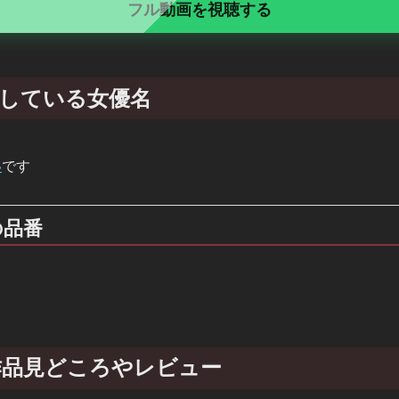
フル動画を視聴する
出演している女優名
い
です
の品番
 の作品見どころやレビュー