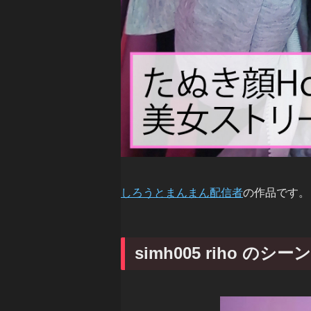
しろうとまんまん配信者
の作品です。
simh005 riho のシ