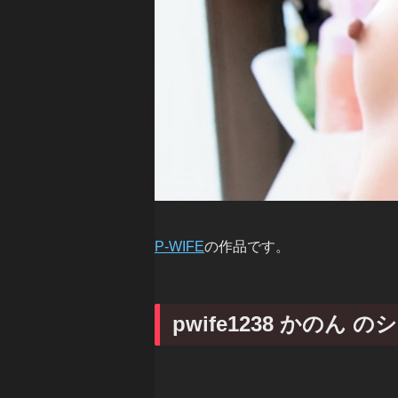
P-WIFE
の作品です。
pwife1238 かのん 