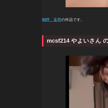
嗚呼、妄想
の作品です。
mcsf214 やよいさん