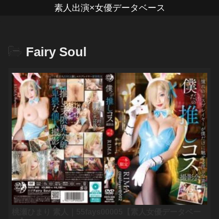
素人出演×女優データベース
Fairy Soul
桃瀬ひまり 素人｜55fays00005【素人女優データベー