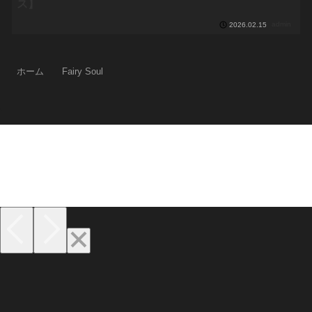
ス】
admin
2026.02.15
ホーム
Fairy Soul
プライバシーポリシー
© 2024-2026 素人出演×女優データベース.