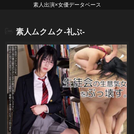
素人出演×女優データベース
素人ムクムク-礼ぷ-