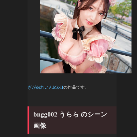
ぎがdeれいんMk-II
の作品です。
bngg002 うらら のシーン
画像