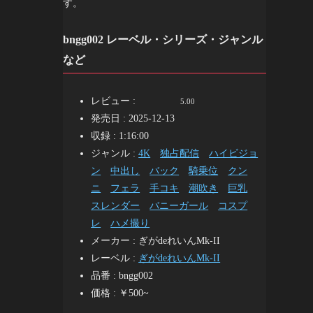
す。
bngg002 レーベル・シリーズ・ジャンル
など
レビュー :
5.00
発売日 : 2025-12-13
収録 : 1:16:00
ジャンル :
4K
独占配信
ハイビジョ
ン
中出し
バック
騎乗位
クン
ニ
フェラ
手コキ
潮吹き
巨乳
スレンダー
バニーガール
コスプ
レ
ハメ撮り
メーカー : ぎがdeれいんMk-II
レーベル :
ぎがdeれいんMk-II
品番 : bngg002
価格 : ￥500~